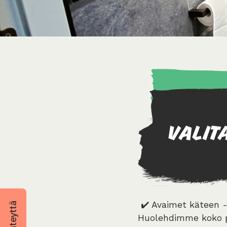
VALIT
✔️ Avaimet käteen -
Huolehdimme koko pr