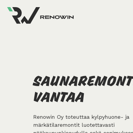
SAUNA­REMONT
VANTAA
Renowin Oy toteuttaa kylpyhuone- ja
märkätilaremontit luotettavasti
pääkaupunkiseudulla sekä sopimukse