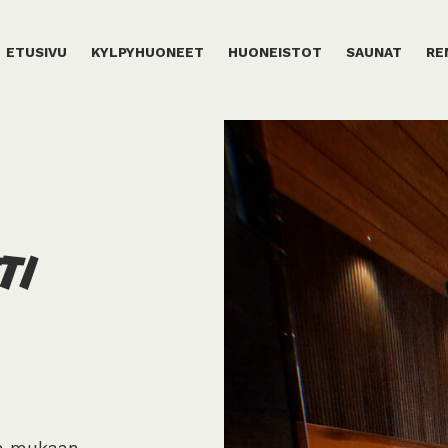
ETUSIVU
KYLPYHUONEET
HUONEISTOT
SAUNAT
RE
TI
n mukaan