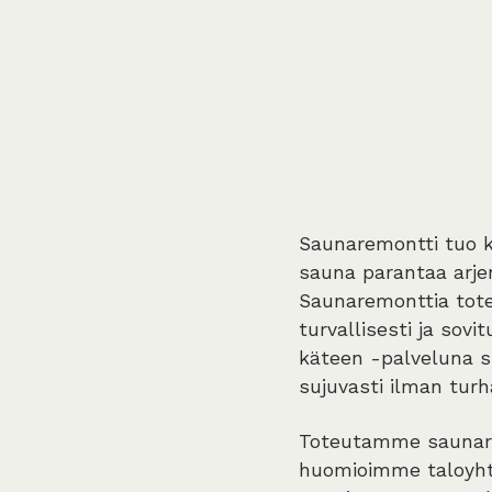
Saunaremontti tuo kot
sauna parantaa arje
Saunaremonttia tote
turvallisesti ja sov
käteen -palveluna s
sujuvasti ilman turh
Toteutamme saunarem
huomioimme taloyht