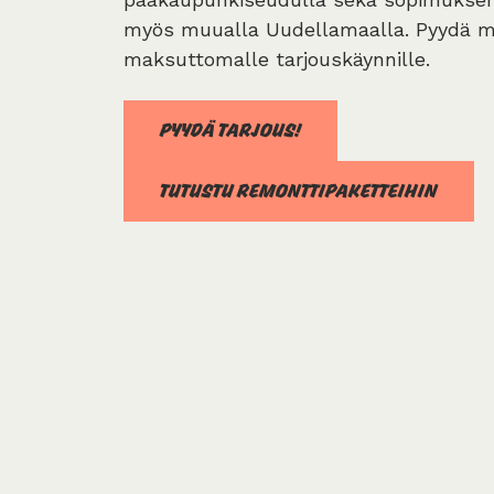
myös muualla Uudellamaalla. Pyydä m
maksuttomalle tarjouskäynnille.
PYYDÄ TARJOUS!
TUTUSTU REMONTTIPAKETTEIHIN