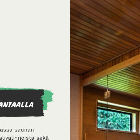
ANTAALLA
uassa saunan
livalinnoista sekä