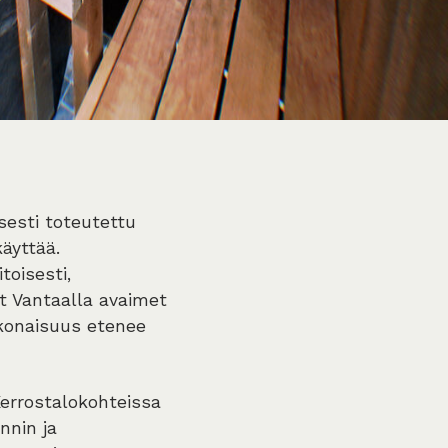
isesti toteutettu
äyttää.
oisesti,
it Vantaalla avaimet
okonaisuus etenee
Kerrostalokohteissa
nnin ja