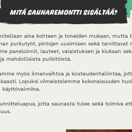
MITÄ SAUNAREMONTTI SISÄLTÄÄ?
itellaan aina kohteen ja toiveiden mukaan, mutta ty
an purkutyöt, pintojen uusimisen sekä tarvittavat r
e paneloinnit, lauteet, valaistuksen ja kiukaan s
 ja mahdollisista putkitöistä.
amme myös ilmanvaihtoa ja kosteudenhallintaa, jott
okkaasti. Lopuksi viimeistelemme kokonaisuuden huole
käyttövalmiina.
nitteluapua, jotta saunasta tulee sekä toimiva että
suus.