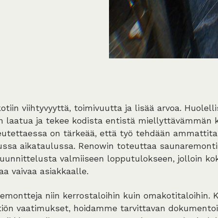
iin viihtyvyyttä, toimivuutta ja lisää arvoa. Huolell
n laatua ja tekee kodista entistä miellyttävämmän k
utettaessa on tärkeää, että työ tehdään ammattitait
itussa aikataulussa. Renowin toteuttaa saunaremont
uunnittelusta valmiiseen lopputulokseen, jolloin k
aa vaivaa asiakkaalle.
ontteja niin kerrostaloihin kuin omakotitaloihin. 
iön vaatimukset, hoidamme tarvittavan dokumentoi