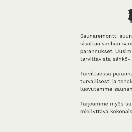
Saunaremontti suunn
sisältää vanhan saun
parannukset. Uusimm
tarvittavista sähkö-
Tarvittaessa parann
turvallisesti ja teh
luovutamme saunan 
Tarjoamme myös suun
miellyttävä kokonai