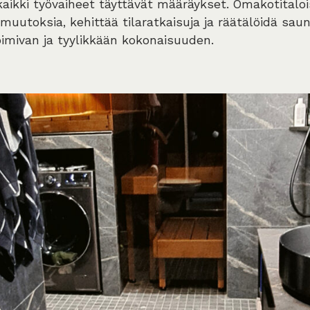
aikki työvaiheet täyttävät määräykset. Omakotital
muutoksia, kehittää tilaratkaisuja ja räätälöidä sau
toimivan ja tyylikkään kokonaisuuden.