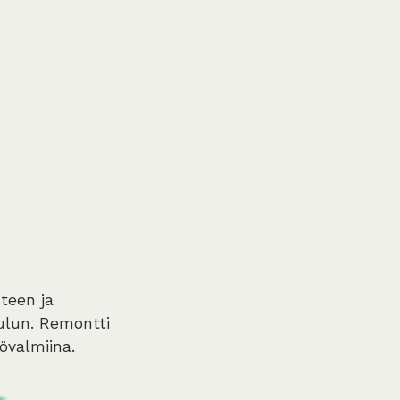
teen ja
ulun. Remontti
tövalmiina.