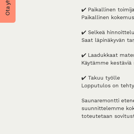
Ota yhteyttä
✔️ Paikallinen toimij
Paikallinen kokemus
✔️ Selkeä hinnoittel
Saat läpinäkyvän tar
✔️ Laadukkaat materi
Käytämme kestäviä m
✔️ Takuu työlle
Lopputulos on tehty
Saunaremontti etene
suunnittelemme koko
toteutetaan sovitus