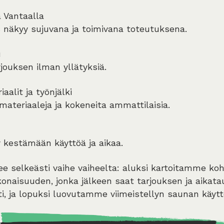
a Vantaalla
 näkyy sujuvana ja toimivana toteutuksena.
u
jouksen ilman yllätyksiä.
aalit ja työnjälki
ateriaaleja ja kokeneita ammattilaisia.
 kestämään käyttöä ja aikaa.
e selkeästi vaihe vaiheelta: aluksi kartoitamme koh
naisuuden, jonka jälkeen saat tarjouksen ja aikata
ti, ja lopuksi luovutamme viimeistellyn saunan käyt