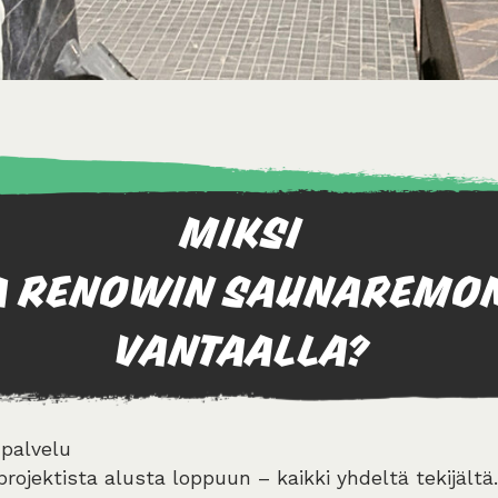
MIKSI
A RENOWIN SAUNAREMON
VANTAALLA?
palvelu
ojektista alusta loppuun – kaikki yhdeltä tekijältä