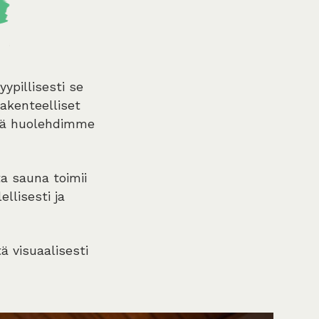
ypillisesti se
akenteelliset
ekä huolehdimme
a sauna toimii
llisesti ja
 visuaalisesti